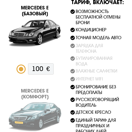
ТАРИФ, ВКЛЮЧАЕТ:
MERСEDES E
ВОЗМОЖНОСТЬ
(БАЗОВЫЙ)
БЕСПЛАТНОЙ ОТМЕНЫ
БРОНИ
КОНДИЦИОНЕР
ТОЧНАЯ МОДЕЛЬ АВТО
ЗАРЯДКА ДЛЯ
ТЕЛЕФОНА
БУТИЛИРОВАННАЯ
ВОДА
100
€
ВЛАЖНЫЕ САЛФЕТКИ
ИНТЕРНЕТ WIFI
БРОНИРОВАНИЕ БЕЗ
MERСEDES E
ПРЕДОПЛАТЫ
(КОМФОРТ)
РУССКОГОВОРЯЩИЙ
ВОДИТЕЛЬ
ДЕТСКОЕ КРЕСЛО
ЕДИНЫЙ ТАРИФ ДЛЯ
ПРАЗДНИЧНЫХ И
РАБОЧИХ ДНЕЙ