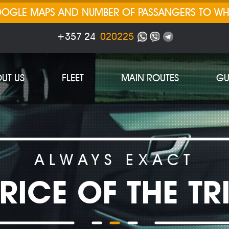
GOOGLE MAPS AND NUMBER OF PASSANGERS TO W
+357 24
020225
UT US
FLEET
MAIN ROUTES
GU
ALWAYS EXACT
RICE OF THE TR