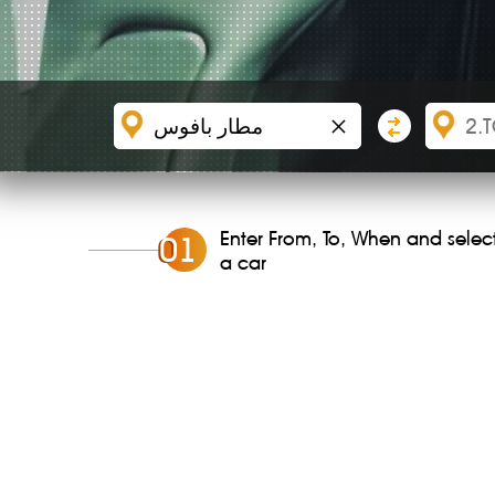
×
Enter From, To, When and selec
0
1
a car