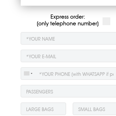
Express order:
عة لأولئك الذين يفكرون في طلب نقل مطار بافوس
(only telephone number)
هي سيارة أجرة أفضل نقل مطار بافوس?
هل بافوس آمنة للسياح?
أين تقيم في بافوس?
مدينة إلى أخرى هي إما بالحافلة أو القارب. يمكنك أيضا