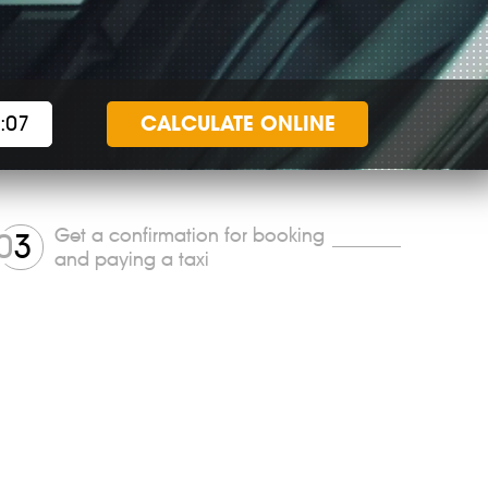
CALCULATE
ONLINE
Get a confirmation for booking
0
3
and paying a taxi