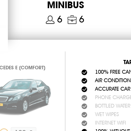
MINIBUS
بافوس < > لارن
6
6
بافوس < > ليما
بافوس < > أيا نا
بافوس < > ليمو
TA
СEDES E (COMFORT)
100% FREE CA
بافوس < > لات
AIR CONDITION
ACCURATE CAR
بافوس < > كورال
PHONE CHARG
BOTTLED WATER
بافوس < > مطار لا
WET WIPES
INTERNET WIFI
مطار بافوس