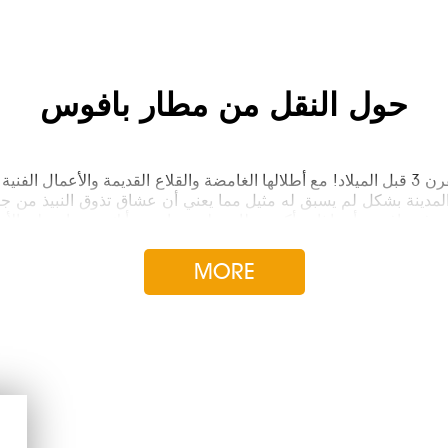
حول النقل من مطار بافوس
بافوس هي بلا شك مدينة رائعة ذات تاريخ غني يعود إلى القرن 3 قبل الميلاد! مع أطلالها الغامضة وا
مدينة بشكل لم يسبق له مثيل مما يعني أن عشاق تذوق النبيذ من جميع أ
MORE
: المسافات والأوقات من بافوس من / إلى 
الطريق
بافوس < > نيقوسياA