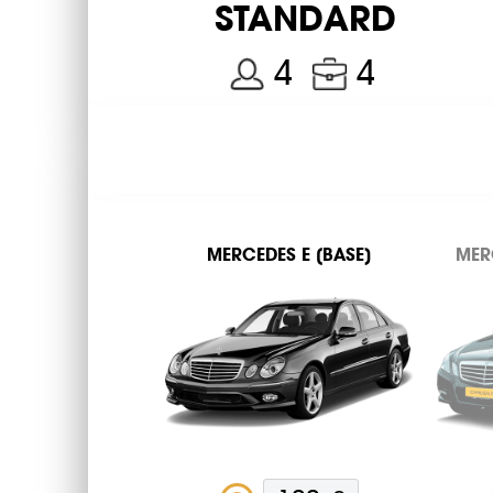
STANDARD
كا
4
4
سول
با
نا
MERСEDES E (BASE)
MER
شي
 باي
رنكا