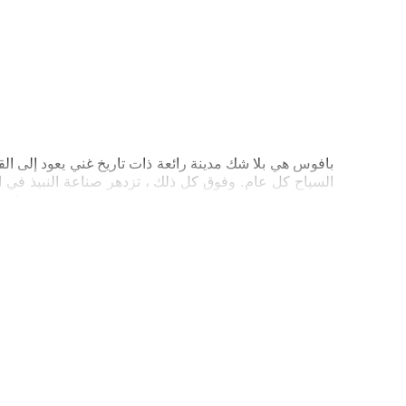
السياح كل عام. وفوق كل ذلك ، تزدهر صناعة النبيذ في ال
يوجد في بافوس أيضا ثاني أكبر مطار دولي مما يعني أنك ستحتاج على الأرجح إلى نقل مطار بافوس لبدء رحلتك بالملاحظة الصحيحة!
تاكسي بافوس
المسافة
المدة
153 كم
2 ساعة