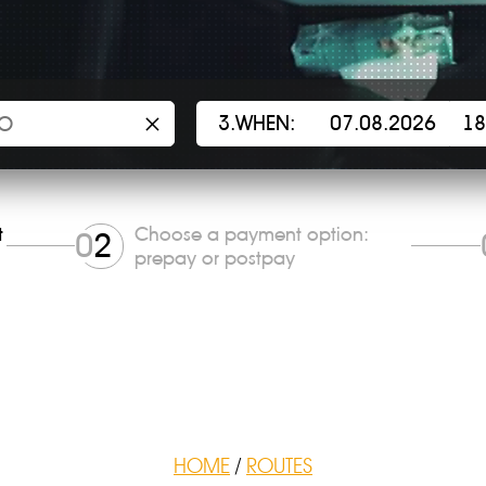
×
3.WHEN:
t
Choose a payment option:
0
2
prepay or postpay
HOME
/
ROUTES