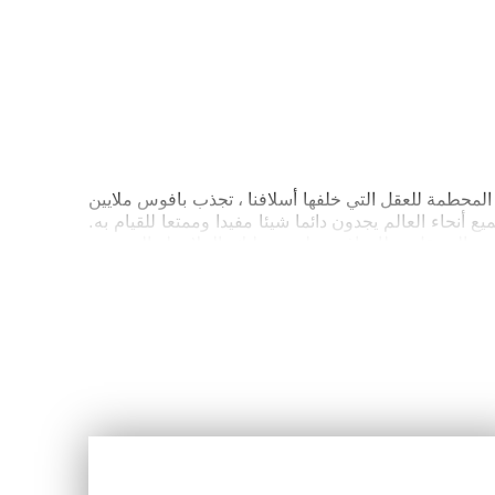
لقلاع القديمة والأعمال الفنية المحطمة للعقل التي خلفها أسلافنا ، تجذب بافوس ملايين
نحاء العالم يجدون دائما شيئا مفيدا وممتعا للقيام به.
وقت القراءة: 10-15 دقيقة
أماكن أخرى